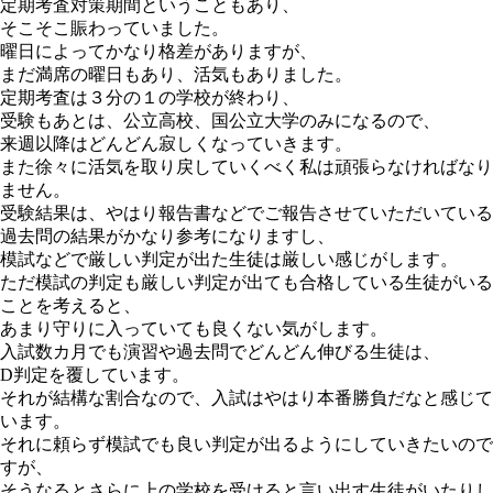
定期考査対策期間ということもあり、
そこそこ賑わっていました。
曜日によってかなり格差がありますが、
まだ満席の曜日もあり、活気もありました。
定期考査は３分の１の学校が終わり、
受験もあとは、公立高校、国公立大学のみになるので、
来週以降はどんどん寂しくなっていきます。
また徐々に活気を取り戻していくべく私は頑張らなければなり
ません。
受験結果は、やはり報告書などでご報告させていただいている
過去問の結果がかなり参考になりますし、
模試などで厳しい判定が出た生徒は厳しい感じがします。
ただ模試の判定も厳しい判定が出ても合格している生徒がいる
ことを考えると、
あまり守りに入っていても良くない気がします。
入試数カ月でも演習や過去問でどんどん伸びる生徒は、
D判定を覆しています。
それが結構な割合なので、入試はやはり本番勝負だなと感じて
います。
それに頼らず模試でも良い判定が出るようにしていきたいので
すが、
そうなるとさらに上の学校を受けると言い出す生徒がいたりし