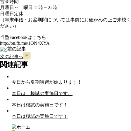
営業時間
月曜日～土曜日 15時～22時
日曜日定休
（年末年始・お盆期間については事前にお確かめの上ご来校く
ださい）
当塾Facebookはこちら
http://on.fb.me/1ON4XYA
前の記事
次の記事へ
関連記事
今日から夏期講習が始まります！
本日は、模試の実施日です。
本日は模試の実施日です！
本日は模試の実施日です！