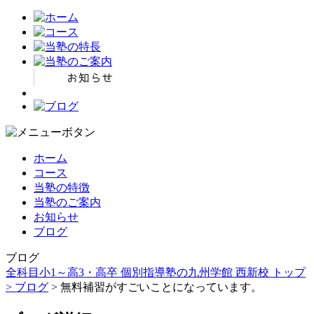
ホーム
コース
当塾の特徴
当塾のご案内
お知らせ
ブログ
ブログ
全科目小1～高3・高卒 個別指導塾の九州学館 西新校 トップ
>
ブログ
> 無料補習がすごいことになっています。