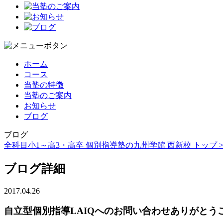
ホーム
コース
当塾の特徴
当塾のご案内
お知らせ
ブログ
ブログ
全科目小1～高3・高卒 個別指導塾の九州学館 西新校 トップ 
ブログ詳細
2017.04.26
自立型個別指導LAIQへのお問い合わせありがとう