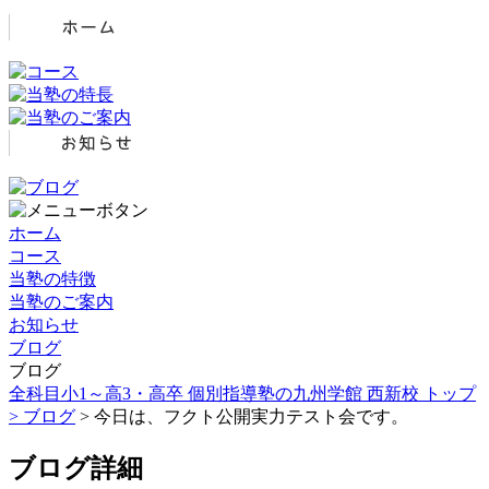
ホーム
コース
当塾の特徴
当塾のご案内
お知らせ
ブログ
ブログ
全科目小1～高3・高卒 個別指導塾の九州学館 西新校 トップ
>
ブログ
> 今日は、フクト公開実力テスト会です。
ブログ詳細