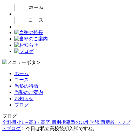
ホーム
コース
当塾の特徴
当塾のご案内
お知らせ
ブログ
ブログ
全科目小1～高3・高卒 個別指導塾の九州学館 西新校 トップ
>
ブログ
> 今日は私立高校後期入試ですね。