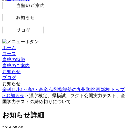
ホーム
コース
当塾の特徴
当塾のご案内
お知らせ
ブログ
お知らせ
全科目小1～高3・高卒 個別指導塾の九州学館 西新校 トップ
>
お知らせ
> 漢字検定、県模試、フクト公開実力テスト、全
国学力テストの締め切りについて
お知らせ詳細
2016.05.06