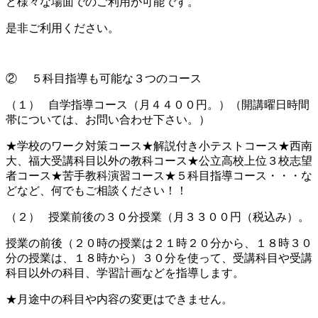
ど様々な場面でのご利用が可能です。
是非ご利用ください。
② ５科目指導も可能な３つのコース
（１） 自学指導コース（月４４００円。）（開講曜日時間
帯については、お問い合わせ下さい。）
★学校のワーク対策コース★解説付き小テストコース★西南
大、福大受講科目以外の教科コース★公立高校上位３校志望
者コース★苦手教科演習コース★５科目指導コース・・・な
どなど、何でもご相談ください！！
（２） 授業前後の３０分授業（月３３００円（税込み）。
授業の前後（２０時の授業は２１時２０分から、１８時３０
分の授業は、１８時から）３０分を使って、受講科目や受講
科目以外の科目、学習計画などを指導します。
★月途中の科目や内容の変更はできません。