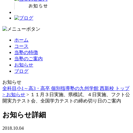
ホーム
コース
当塾の特徴
当塾のご案内
お知らせ
ブログ
お知らせ
全科目小1～高3・高卒 個別指導塾の九州学館 西新校 トップ
>
お知らせ
> １１月３日実施、県模試、４日実施、フクト公
開実力テスト会、全国学力テストの締め切り日のご案内
お知らせ詳細
2018.10.04