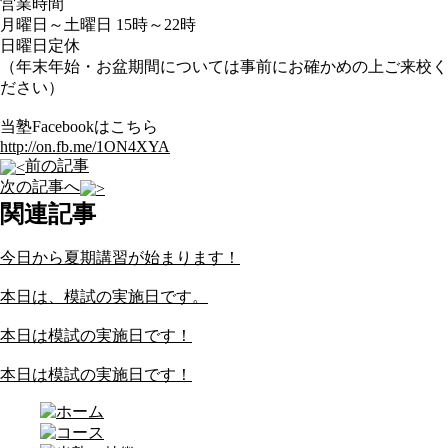
営業時間
月曜日～土曜日 15時～22時
日曜日定休
（年末年始・お盆期間については事前にお確かめの上ご来校く
ださい）
当塾Facebookはこちら
http://on.fb.me/1ON4XYA
前の記事
次の記事へ
関連記事
今日から夏期講習が始まります！
本日は、模試の実施日です。
本日は模試の実施日です！
本日は模試の実施日です！