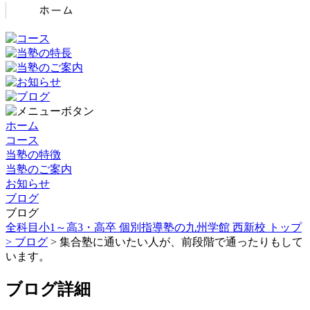
ホーム
コース
当塾の特徴
当塾のご案内
お知らせ
ブログ
ブログ
全科目小1～高3・高卒 個別指導塾の九州学館 西新校 トップ
>
ブログ
> 集合塾に通いたい人が、前段階で通ったりもして
います。
ブログ詳細