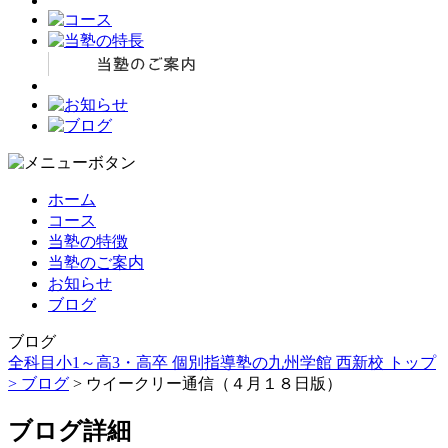
ホーム
コース
当塾の特徴
当塾のご案内
お知らせ
ブログ
ブログ
全科目小1～高3・高卒 個別指導塾の九州学館 西新校 トップ
>
ブログ
> ウイークリー通信（４月１８日版）
ブログ詳細