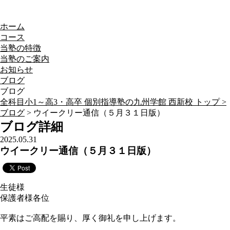
ホーム
コース
当塾の特徴
当塾のご案内
お知らせ
ブログ
ブログ
全科目小1～高3・高卒 個別指導塾の九州学館 西新校 トップ >
ブログ
> ウイークリー通信（５月３１日版）
ブログ詳細
2025.05.31
ウイークリー通信（５月３１日版）
生徒様
保護者様各位
平素はご高配を賜り、厚く御礼を申し上げます。