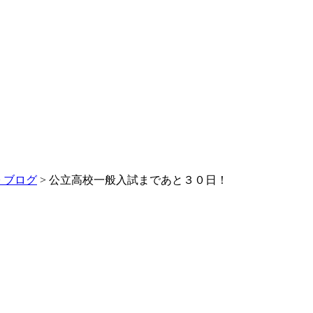
>
ブログ
> 公立高校一般入試まであと３０日！