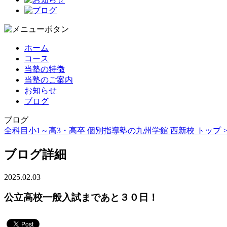
ホーム
コース
当塾の特徴
当塾のご案内
お知らせ
ブログ
ブログ
全科目小1～高3・高卒 個別指導塾の九州学館 西新校 トップ 
ブログ詳細
2025.02.03
公立高校一般入試まであと３０日！