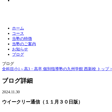
ホーム
コース
当塾の特徴
当塾のご案内
お知らせ
ブログ
ブログ
全科目小1～高3・高卒 個別指導塾の九州学館 西新校 トップ 
ブログ詳細
2024.11.30
ウイークリー通信（１１月３０日版）