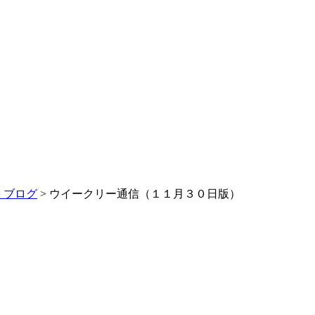
>
ブログ
> ウイークリー通信（１１月３０日版）