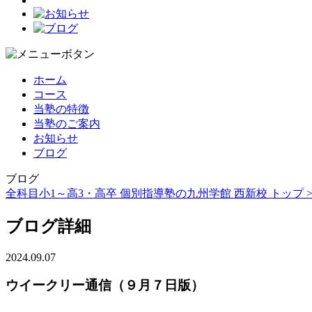
ホーム
コース
当塾の特徴
当塾のご案内
お知らせ
ブログ
ブログ
全科目小1～高3・高卒 個別指導塾の九州学館 西新校 トップ 
ブログ詳細
2024.09.07
ウイークリー通信（９月７日版）