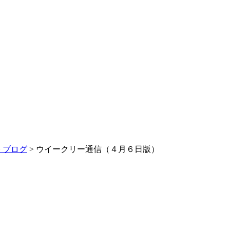
>
ブログ
> ウイークリー通信（４月６日版）