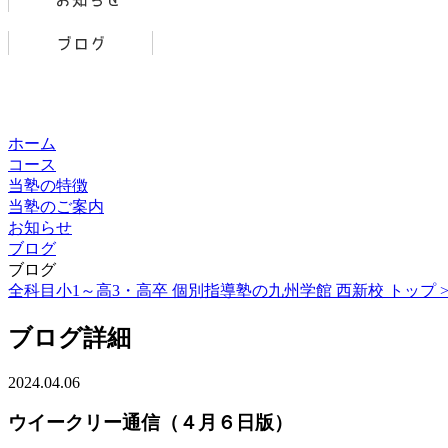
ホーム
コース
当塾の特徴
当塾のご案内
お知らせ
ブログ
ブログ
全科目小1～高3・高卒 個別指導塾の九州学館 西新校 トップ 
ブログ詳細
2024.04.06
ウイークリー通信（４月６日版）