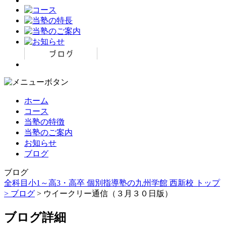
ホーム
コース
当塾の特徴
当塾のご案内
お知らせ
ブログ
ブログ
全科目小1～高3・高卒 個別指導塾の九州学館 西新校 トップ
>
ブログ
> ウイークリー通信（３月３０日版）
ブログ詳細