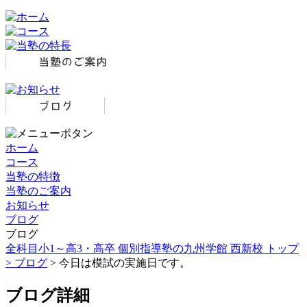
ホーム
コース
当塾の特徴
当塾のご案内
お知らせ
ブログ
ブログ
全科目小1～高3・高卒 個別指導塾の九州学館 西新校 トップ
>
ブログ
> 今日は模試の実施日です。
ブログ詳細