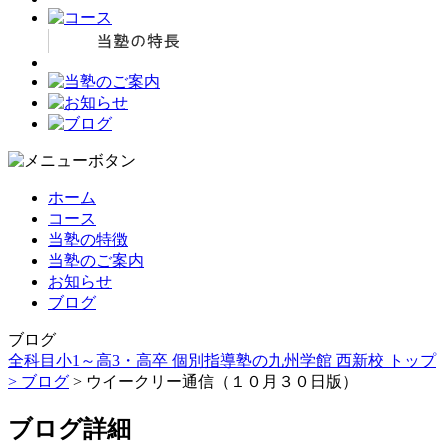
ホーム
コース
当塾の特徴
当塾のご案内
お知らせ
ブログ
ブログ
全科目小1～高3・高卒 個別指導塾の九州学館 西新校 トップ
>
ブログ
> ウイークリー通信（１０月３０日版）
ブログ詳細