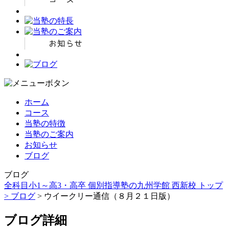
ホーム
コース
当塾の特徴
当塾のご案内
お知らせ
ブログ
ブログ
全科目小1～高3・高卒 個別指導塾の九州学館 西新校 トップ
>
ブログ
> ウイークリー通信（８月２１日版）
ブログ詳細