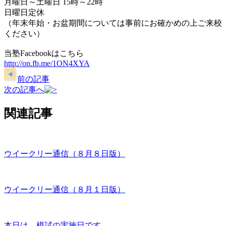
月曜日～土曜日 15時～22時
日曜日定休
（年末年始・お盆期間については事前にお確かめの上ご来校
ください）
当塾Facebookはこちら
http://on.fb.me/1ON4XYA
前の記事
次の記事へ
関連記事
ウイークリー通信（８月８日版）
ウイークリー通信（８月１日版）
本日は、模試の実施日です。