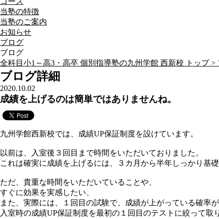
コース
当塾の特徴
当塾のご案内
お知らせ
ブログ
ブログ
全科目小1～高3・高卒 個別指導塾の九州学館 西新校 トップ >
ブログ詳細
2020.10.02
成績を上げるのは簡単ではありませんね。
九州学館西新校では、成績UP保証制度を設けています。
以前は、入室後３回目まで時間をいただいておりました。
これは確実に成績を上げるには、３カ月から半年しっかり基礎
ただ、貴重な時間をいただいていることや、
すぐに効果を実感したい、
また、実際には、１回目の試験で、成績が上がっている確率が
入室時の成績UP保証制度を最初の１回目のテストに絞って取