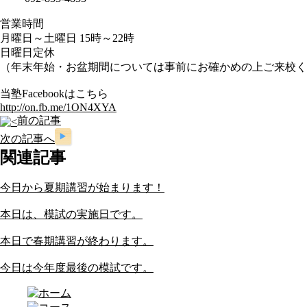
営業時間
月曜日～土曜日 15時～22時
日曜日定休
（年末年始・お盆期間については事前にお確かめの上ご来校く
当塾Facebookはこちら
http://on.fb.me/1ON4XYA
前の記事
次の記事へ
関連記事
今日から夏期講習が始まります！
本日は、模試の実施日です。
本日で春期講習が終わります。
今日は今年度最後の模試です。