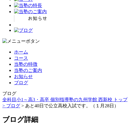
ホーム
コース
当塾の特徴
当塾のご案内
お知らせ
ブログ
ブログ
全科目小1～高3・高卒 個別指導塾の九州学館 西新校 トップ
>
ブログ
> あと40日で公立高校入試です。（１月28日）
ブログ詳細