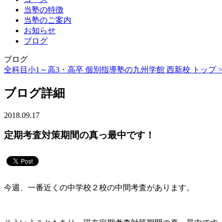
当塾の特徴
当塾のご案内
お知らせ
ブログ
ブログ
全科目小1～高3・高卒 個別指導塾の九州学館 西新校 トップ 
ブログ詳細
2018.09.17
定期考査対策期間の真っ最中です！
今週、一番近くの中学校２校の中間考査があります。