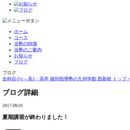
ホーム
コース
当塾の特徴
当塾のご案内
お知らせ
ブログ
ブログ
全科目小1～高3・高卒 個別指導塾の九州学館 西新校 トップ 
ブログ詳細
2017.09.01
夏期講習が終わりました！