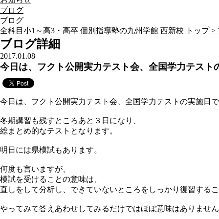
ブログ
ブログ
全科目小1～高3・高卒 個別指導塾の九州学館 西新校 トップ >
ブログ詳細
2017.01.08
今日は、フクト公開実力テスト会、全国学力テスト
今日は、フクト公開実力テスト会、全国学力テストの実施日で
冬期講習も残すところあと３日になり、
総まとめ的なテストとなります。
明日には県模試もあります。
何度も言いますが、
模試を受けることの意味は、
直しをして分析し、できていないところをしっかり復習するこ
やってみて答えあわせしてみるだけではほぼ意味はありません